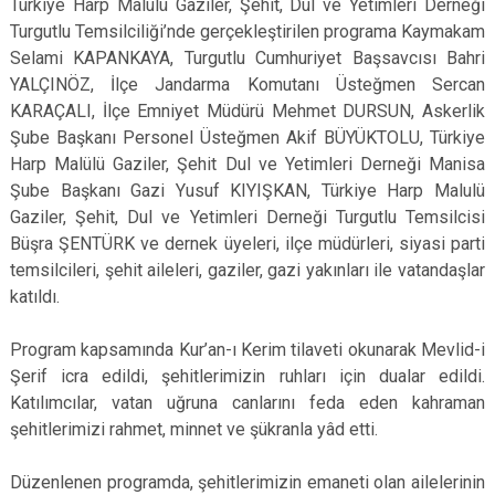
Türkiye Harp Malulü Gaziler, Şehit, Dul ve Yetimleri Derneği
Turgutlu Temsilciliği’nde gerçekleştirilen programa Kaymakam
Selami KAPANKAYA, Turgutlu Cumhuriyet Başsavcısı Bahri
YALÇINÖZ, İlçe Jandarma Komutanı Üsteğmen Sercan
KARAÇALI, İlçe Emniyet Müdürü Mehmet DURSUN, Askerlik
Şube Başkanı Personel Üsteğmen Akif BÜYÜKTOLU, Türkiye
Harp Malülü Gaziler, Şehit Dul ve Yetimleri Derneği Manisa
Şube Başkanı Gazi Yusuf KIYIŞKAN, Türkiye Harp Malulü
Gaziler, Şehit, Dul ve Yetimleri Derneği Turgutlu Temsilcisi
Büşra ŞENTÜRK ve dernek üyeleri, ilçe müdürleri, siyasi parti
temsilcileri, şehit aileleri, gaziler, gazi yakınları ile vatandaşlar
katıldı.
Program kapsamında Kur’an-ı Kerim tilaveti okunarak Mevlid-i
Şerif icra edildi, şehitlerimizin ruhları için dualar edildi.
Katılımcılar, vatan uğruna canlarını feda eden kahraman
şehitlerimizi rahmet, minnet ve şükranla yâd etti.
Düzenlenen programda, şehitlerimizin emaneti olan ailelerinin