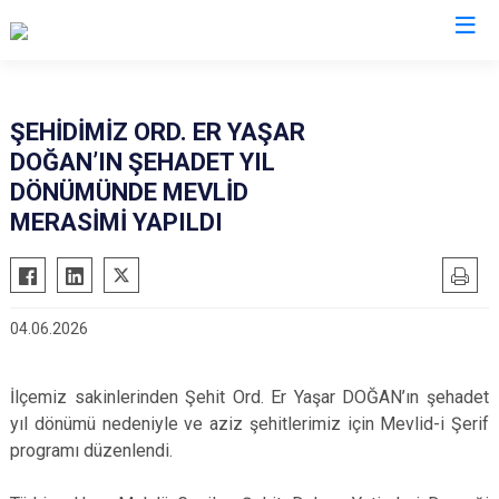
Manisa
ŞEHİDİMİZ ORD. ER YAŞAR
DOĞAN’IN ŞEHADET YIL
Ahmetli
Salihli
DÖNÜMÜNDE MEVLİD
Akhisar
Sarıgöl
MERASİMİ YAPILDI
Alaşehir
Saruhanlı
Demirci
Selendi
Gölmarmara
Soma
04.06.2026
Gördes
Turgutlu
Kırkağaç
Şehzadeler
İlçemiz sakinlerinden Şehit Ord. Er Yaşar DOĞAN’ın şehadet
Köprübaşı
Yunusemre
yıl dönümü nedeniyle ve aziz şehitlerimiz için Mevlid-i Şerif
programı düzenlendi.
Kula