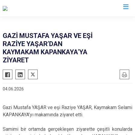
Manisa
GAZİ MUSTAFA YAŞAR VE EŞİ
RAZİYE YAŞAR’DAN
Ahmetli
Salihli
KAYMAKAM KAPANKAYA’YA
Akhisar
Sarıgöl
ZİYARET
Alaşehir
Saruhanlı
Demirci
Selendi
Gölmarmara
Soma
04.06.2026
Gördes
Turgutlu
Kırkağaç
Şehzadeler
Gazi Mustafa YAŞAR ve eşi Raziye YAŞAR, Kaymakam Selami
Köprübaşı
Yunusemre
KAPANKAYA’yı makamında ziyaret etti.
Kula
Samimi bir ortamda gerçekleşen ziyarette çeşitli konularda