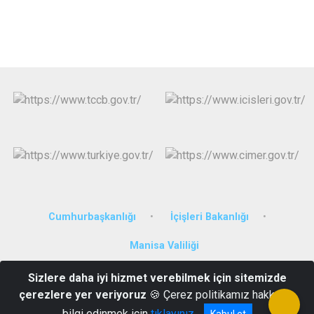
Cumhurbaşkanlığı
İçişleri Bakanlığı
Manisa Valiliği
Sizlere daha iyi hizmet verebilmek için sitemizde
Cumhuriyet Mahallesi, Atatürk Bulvarı, No:194/2 - Turgutlu/Manisa
çerezlere yer veriyoruz
🍪 Çerez politikamız hakkında
(0236) 313 26 06
bilgi edinmek için
tıklayınız