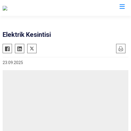
Manisa
Elektrik Kesintisi
Ahmetli
Salihli
Akhisar
Sarıgöl
23.09.2025
Alaşehir
Saruhanlı
Demirci
Selendi
Gölmarmara
Soma
Gördes
Turgutlu
Kırkağaç
Şehzadeler
Köprübaşı
Yunusemre
Kula