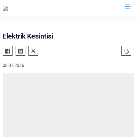
Manisa
Elektrik Kesintisi
Ahmetli
Salihli
Akhisar
Sarıgöl
08.07.2026
Alaşehir
Saruhanlı
Demirci
Selendi
Gölmarmara
Soma
Gördes
Turgutlu
Kırkağaç
Şehzadeler
Köprübaşı
Yunusemre
Kula